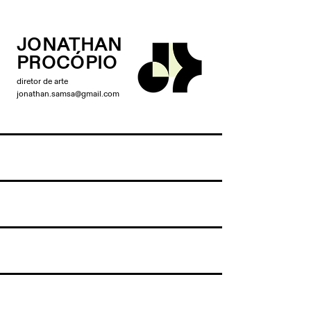
JONATHAN
PROCÓPIO
diretor de arte
jona
than.samsa@gmail.com